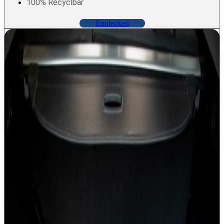
100% Recyclbar
E
n
t
d
e
c
k
e
n