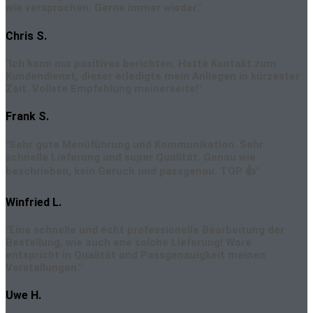
wie versprochen. Gerne immer wieder."
Chris S.
"Ich kann nur positives berichten. Hatte Kontakt zum
Kundendienst, dieser erledigte mein Anliegen in kürzester
Zeit. Vollste Empfehlung meinerseits!"
Frank S.
"Sehr gute Menüführung und Kommunikation. Sehr
schnelle Lieferung und super Qualität. Genau wie
beschrieben, kein Geruch und passgenau. TOP 👍"
Winfried L.
"Eine schnelle und echt professionelle Bearbeitung der
Bestellung, wie auch ene solche Lieferung! Ware
entspricht in Qualität und Passgenauigkeit meinen
Vorstellungen."
Uwe H.