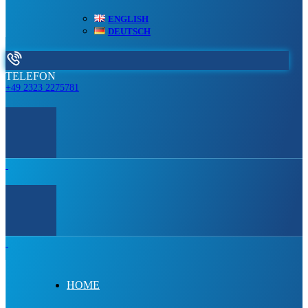
ENGLISH
DEUTSCH
TELEFON
+49 2323 2275781
HOME