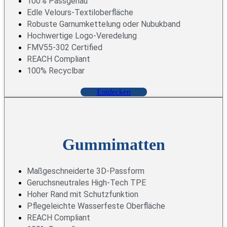
100% Passgenau
Edle Velours-Textiloberfläche
Robuste Garnumkettelung oder Nubukband
Hochwertige Logo-Veredelung
FMV55-302 Certified
REACH Compliant
100% Recyclbar
E
n
t
d
e
c
k
e
n
Gummimatten
Maßgeschneiderte 3D-Passform
Geruchsneutrales High-Tech TPE
Hoher Rand mit Schutzfunktion
Pflegeleichte Wasserfeste Oberfläche
REACH Compliant