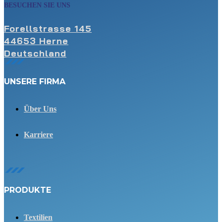
BESUCHEN SIE UNS
Forellstrasse 145
44653 Herne
Deutschland
UNSERE FIRMA
Über Uns
Karriere
PRODUKTE
Textilien