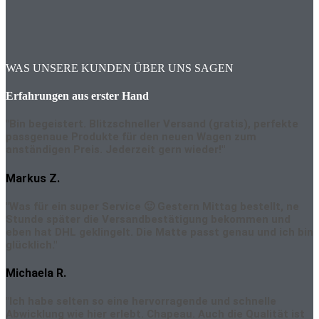
WAS UNSERE KUNDEN ÜBER UNS SAGEN
Erfahrungen aus erster Hand
"Bin begeistert. Blitzschneller Versand (gratis), perfekte
passgenaue Produkte für den neuen Wagen zum
anständigen Preis. Jederzeit gern wieder!"
Markus Z.
"Was für ein super Service 🙂 Gestern Mittag bestellt, ne
Stunde später die Versandbestätigung bekommen und
eben hat DHL geklingelt. Die Matte passt genau und ich bin
glücklich."
Michaela R.
"Ich habe selten so eine hervorragende und schnelle
Abwicklung wie hier erlebt. Chapeau. Auch die Qualität ist