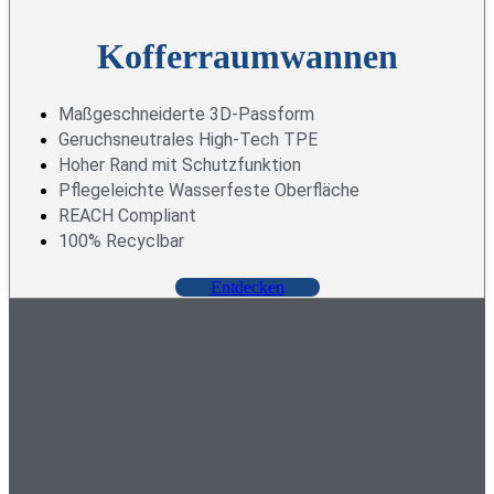
Kofferraumwannen
Maßgeschneiderte 3D-Passform
Geruchsneutrales High-Tech TPE
Hoher Rand mit Schutzfunktion
Pflegeleichte Wasserfeste Oberfläche
REACH Compliant
100% Recyclbar
E
n
t
d
e
c
k
e
n